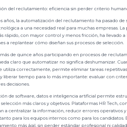
ón del reclutamiento: eficiencia sin perder criterio huma
os años, la automatización del reclutamiento ha pasado de 
nológica a una necesidad real para muchas empresas. La 
s rápido, con mayor control y menos fricción, ha llevado a 
es a replantear cómo diseñan sus procesos de selección.
más de quince años participando en procesos de reclutam
ueda claro que automatizar no significa deshumanizar. Cua
e utiliza correctamente, permite eliminar tareas repetitivas
y liberar tiempo para lo más importante: evaluar con crite
es decisiones.
ón de software, datos e inteligencia artificial permite estr
selección más claros y objetivos. Plataformas HR Tech, c
an a centralizar la información, reducir errores operativos y
tanto para los equipos internos como para los candidatos. 
amiento más ágil, sin perder estándar profesional ni calidad