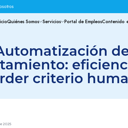
osotros
icio
Quiénes Somos
Servicios
Portal de Empleos
Contenido 
Automatización de
tamiento: eficienc
rder criterio hum
de 2025