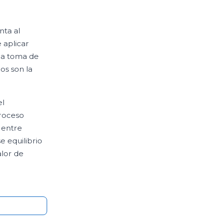
ta al
 aplicar
 la toma de
os son la
el
proceso
o entre
 equilibrio
alor de