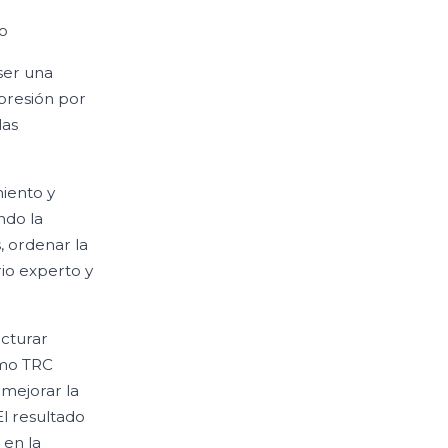
no
ser una
presión por
las
iento y
ndo la
, ordenar la
rio experto y
ucturar
omo TRC
 mejorar la
El resultado
 en la