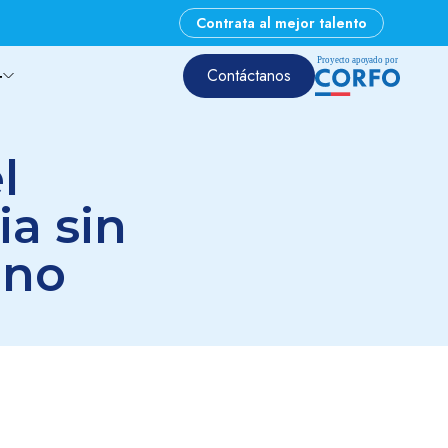
Contrata al mejor talento
P
r
oyec
t
o apo
y
ado por
+
Contáctanos
l
ia sin
ano