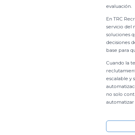
evaluación.
En TRC Recr
servicio del
soluciones q
decisiones d
base para qu
Cuando la t
reclutamient
escalable y 
automatizaci
no solo cont
automatizar 