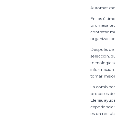
Automatizaci
En los últim
promesa tec
contratar má
organizacion
Después de 
selección, q
tecnología s
información 
tomar mejor
La combinaci
procesos de 
Elenia, ayud
experiencia 
es un reclut